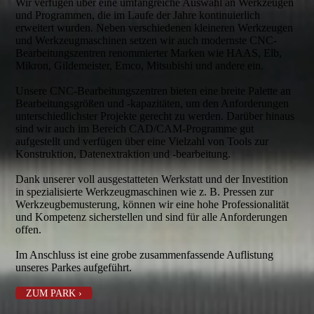
Wir verfügen über eine umfangreiche Auswahl an Werkzeugen
und Programmen, die im Laufe der Jahre kontinuierlich
erweitert wurden. Neben verschiedenen kleineren Werkzeugen
und Werkzeugmaschinen setzen wir auch modernste CNC-
Bearbeitungszentren renommierter Marken wie HAAS, Elb,
Mikron, Gildemeister, Emco, Mitsubishi und andere ein.
Unsere CNC-Bearbeitungszentren bieten eine breite Palette an
Bearbeitungs­größen und -kapazitäten, um den Anforderungen
unter­schied­lichster Projekte gerecht zu werden. Darüber hinaus
sind wir auch im Bereich CAD/CAM-Programme gut
aufgestellt und verfügen über eine Vielzahl von Tools zur
Konstruktion, Datenextraktion und -bearbeitung.
Dank unserer voll ausgestatteten Werkstatt und der Investition
in spezialisierte Werkzeugmaschinen wie z. B. Pressen zur
Werkzeugbemusterung, können wir eine hohe Professionalität
und Kompetenz sicherstellen und sind für alle Anforderungen
offen.
Im Anschluss ist eine grobe zusammenfassende Auflistung
unseres Parkes aufgeführt.
ZUM PARK ›