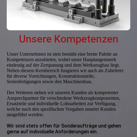
Unsere Kompetenzen
Unser Unternehmen ist stets bemüht eine breite Palette an
Kompetenzen anzubieten, wobei unser Hauptaugenmerk
eindeutig auf der Zerspanung und dem Werkzeugbau liegt.
Neben diesem Kernbereich fungieren wir auch als Zulieferer
für diverse Vorrichtungen, Konstruktionsteile,
Serienfertigungen sowie den Maschinenbau.
Des Weiteren stehen wir unseren Kunden als kompetenter
Ansprechpartner für verschiedene Werkzeugkomponenten,
Ersatzteile und individuelle Lohnarbeiten zur Verfügung,
welche nach den spezifischen Vorgaben unserer Kunden
ausgeführt werden.
Wir sind stets offen für Sonderaufträge und gehen
gerne auf individuelle Anforderungen ein.