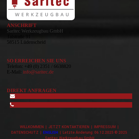
ANSCHRIFT
Saritec Werkzeugbau GmbH
Talstraße 91
58515 Lüdenscheid
SO ERREICHEN SIE UNS
Telefon:
+49 (0) 2351 / 6638820
E-Mail:
info@saritec.de
DIREKT ANFRAGEN
WILLKOMMEN
|
JETZT KONTAKTIEREN
|
IMPRESSUM
|
DATENSCHUTZ
|
ENGLISH
| Letzte Änderung: 06.12.2025 © 2025
Saritec Werkzeugbau GmbH